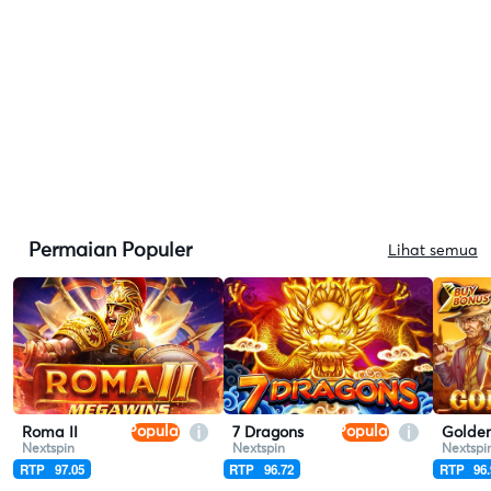
Permaian Populer
Lihat semua
Popular
Popular
Roma II
7 Dragons
Nextspin
Nextspin
Nextspi
RTP
97.05
RTP
96.72
RTP
96