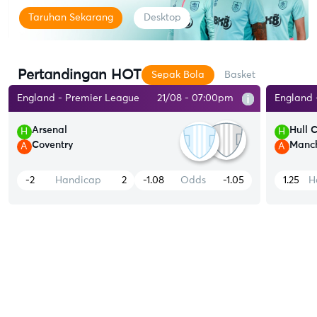
Taruhan Sekarang
Desktop
Pertandingan HOT
Sepak Bola
Basket
England - Premier League
21/08 - 07:00pm
England 
Arsenal
Hull C
H
H
Coventry
Manch
A
A
-2
Handicap
2
-1.08
Odds
-1.05
1.25
H