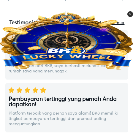
Testimonial
Lihat semua
Penarikan super cepat
Penarikan BK8 sangat cepat. Saya dapat menarik
kemenangan saya dalam waktu 15 menit. Berkat
kemenangan dari BK8, saya berhasil melunasi cicilan
rumah saya yang menunggak.
Pembayaran tertinggi yang pernah Anda
dapatkan!
Platform terbaik yang pernah saya alami! BK8 memiliki
tingkat pembayaran tertinggi dan promosi paling
menguntungkan.