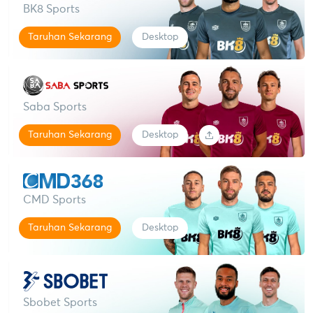
BK8 Sports
Taruhan Sekarang
Desktop
Saba Sports
Taruhan Sekarang
Desktop
CMD Sports
Taruhan Sekarang
Desktop
Sbobet Sports