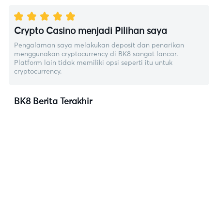
Crypto Casino menjadi Pilihan saya
Pengalaman saya melakukan deposit dan penarikan
menggunakan cryptocurrency di BK8 sangat lancar.
Platform lain tidak memiliki opsi seperti itu untuk
cryptocurrency.
BK8 Berita Terakhir