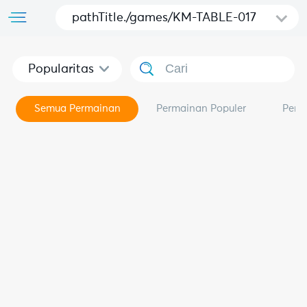
pathTitle./games/KM-TABLE-017
Popularitas
Semua Permainan
Permainan Populer
Perm