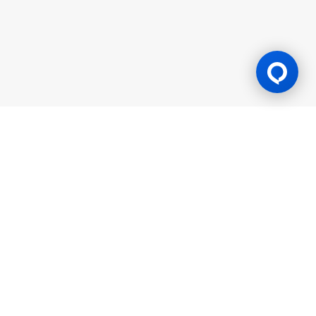
Lesen Permainan
BK8 dioperasikan oleh Mettlemind Tech Ltd., dengan nomor
registrasi: 15779, dan alamat terdaftar di Hamchako,
Mutsamudu, Pulau Otonom Anjouan, Uni Komoro. BK8
berlisensi dan teregulasi oleh Pemerintah Pulau Otonom