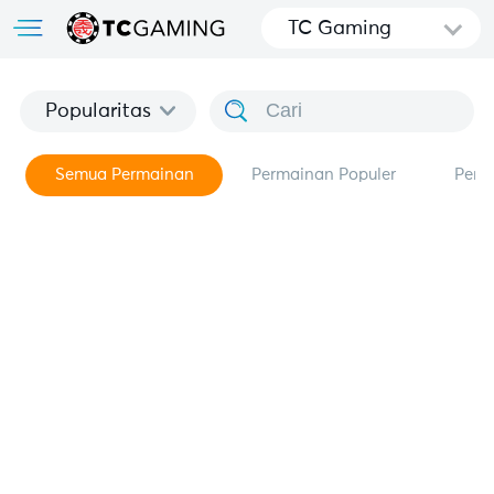
TC Gaming
Popularitas
Semua Permainan
Permainan Populer
Perm