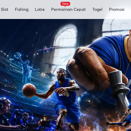
Slot
Fishing
Lotre
Permainan Cepat
Togel
Promosi