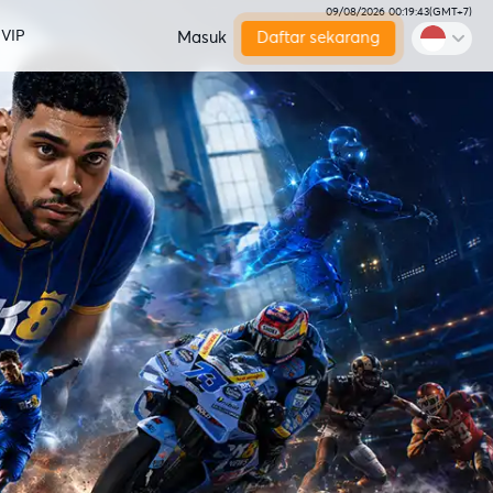
09/08/2026 00:19:43
(
GMT+7
)
VIP
Masuk
Daftar sekarang