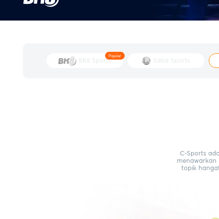
Popular
BK8 Sports
Saba Sports
C-Sports ad
menawarkan l
topik hangat