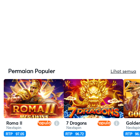
Permaian Populer
Lihat semua
Popular
Popular
Roma II
7 Dragons
Nextspin
Nextspin
Nextspi
RTP
97.05
RTP
96.72
RTP
96