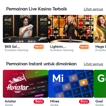
Permainan Live Kasino Terbaik
Lihat semua
Popular
Popular
BK8 Salon Prive Baccarat
Lightning Roulette
Mega B
Evolution Gaming
Evolution Gaming
Evoluti
Permainan Instant untuk dimainkan
Lihat semua
Baru
Baru
Aviator
Mines
Goal
Spribe
Spribe
Spribe