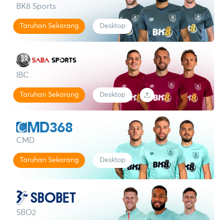
BK8 Sports
Taruhan Sekarang
Desktop
IBC
Taruhan Sekarang
Desktop
CMD
Taruhan Sekarang
Desktop
SBO2