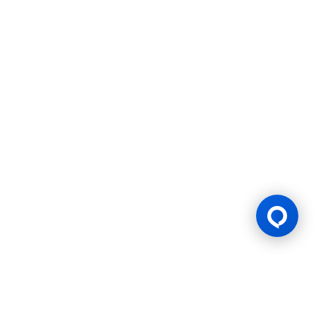
Sponsor Resmi
mi
Sponsor Kami
Sebelumnya