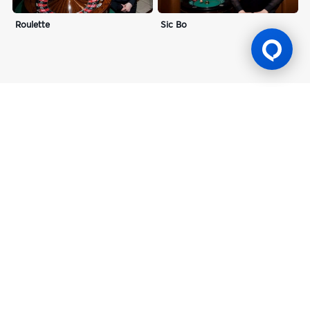
Roulette
Sic Bo
Lesen Permainan
BK8 diuruskan oleh Mettlemind Tech Ltd., nombor pendaftaran:
15779, dengan alamat berdaftar di Hamchako, Mutsamudu,
Pulau Autonomi Anjouan, Kesatuan Comoros. BK8 berlesen dan
dikawal selia oleh Kerajaan Pulau Autonomi Anjouan, Kesatuan
Comoros dan beroperasi dengan Lesen No.: ALSI-202504032-
FI2. BK8 telah mematuhi semua keperluan peraturan dan