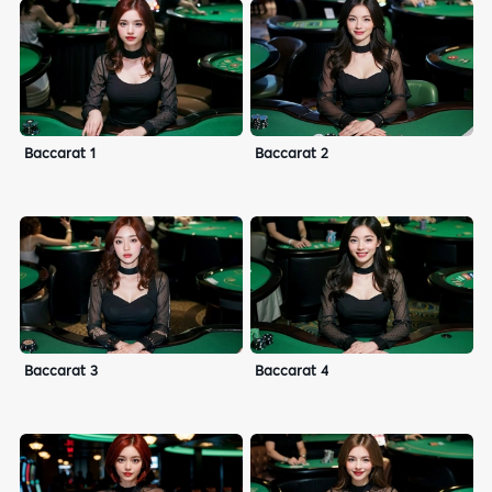
Baccarat 1
Baccarat 2
Baccarat 3
Baccarat 4