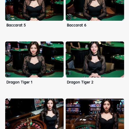
Baccarat 5
Baccarat 6
Dragon Tiger 1
Dragon Tiger 2