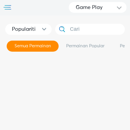
Game Play
Populariti
Semua Permainan
Permainan Popular
Perm