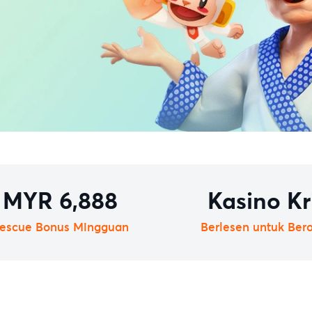
MYR 6,888
Kasino Kr
escue Bonus Mingguan
Berlesen untuk Bero