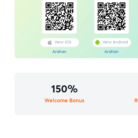
Versi iOS
Versi Android
Arahan
Arahan
150%
Welcome Bonus
R