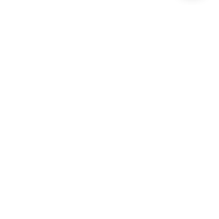
Malaysia
Pengsijilan