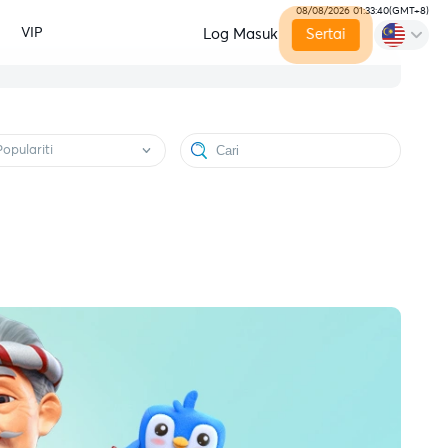
08/08/2026 01:33:41
(
GMT+8
)
VIP
Log Masuk
Sertai
Populariti