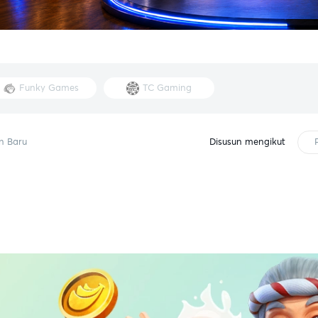
Funky Games
TC Gaming
n Baru
Disusun mengikut