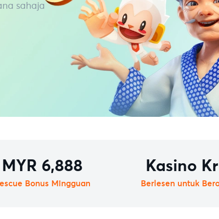
ana sahaja
MYR 6,888
Kasino Kr
escue Bonus Mingguan
Berlesen untuk Bero