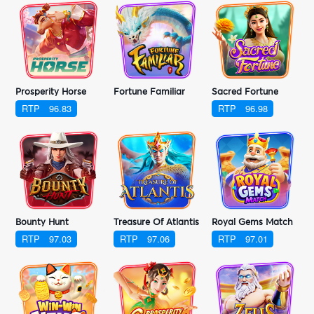
Prosperity Horse
Fortune Familiar
Sacred Fortune
RTP
96.83
RTP
96.98
Bounty Hunt
Treasure Of Atlantis
Royal Gems Match
RTP
97.03
RTP
97.06
RTP
97.01