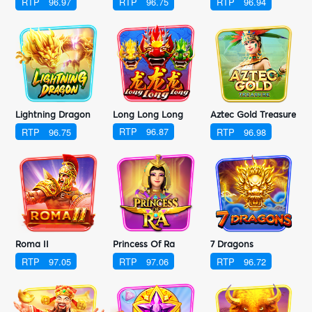
RTP
96.97
RTP
96.75
RTP
96.94
Lightning Dragon
Long Long Long
Aztec Gold Treasure
RTP
96.75
RTP
96.87
RTP
96.98
Roma II
Princess Of Ra
7 Dragons
RTP
97.05
RTP
97.06
RTP
96.72