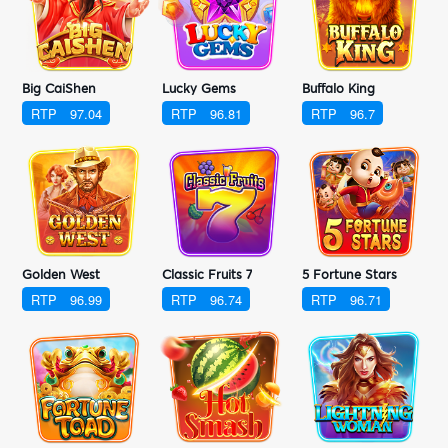
Big CaiShen
Lucky Gems
Buffalo King
RTP
97.04
RTP
96.81
RTP
96.7
Golden West
Classic Fruits 7
5 Fortune Stars
RTP
96.99
RTP
96.74
RTP
96.71