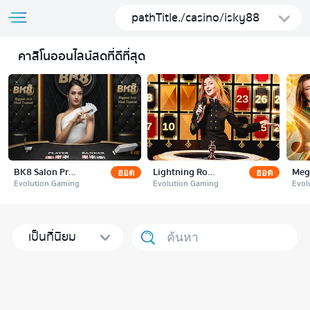
pathTitle./casino/isky88
คาสิโนออนไลน์สดที่ดีที่สุด
BK8 Salon Prive Baccarat
Lightning Roulette
Meg
ฮอต
ฮอต
Evolution Gaming
Evolution Gaming
Evol
เป็นที่นิยม