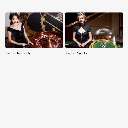
Global Roulette
Global Sic Bo