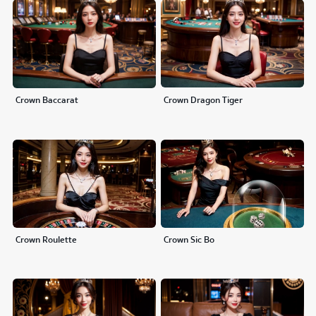
Crown Dragon Tiger
Crown Baccarat
Crown Roulette
Crown Sic Bo