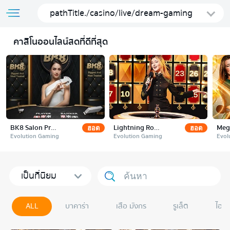
pathTitle./casino/live/dream-gaming
คาสิโนออนไลน์สดที่ดีที่สุด
BK8 Salon Prive Baccarat
Lightning Roulette
Meg
ฮอต
ฮอต
Evolution Gaming
Evolution Gaming
Evol
เป็นที่นิยม
ALL
บาคาร่า
เสือ มังกร
รูเล็ต
ไฮโล