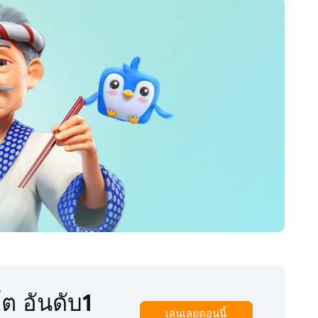
ต อันดับ1
เล่นเลยตอนนี้