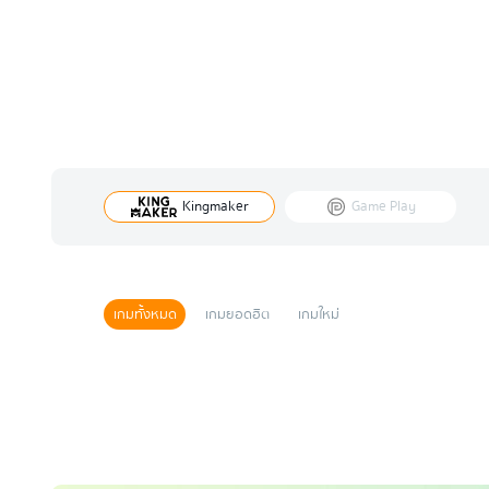
Kingmaker
Game Play
เกมทั้งหมด
เกมยอดฮิต
เกมใหม่