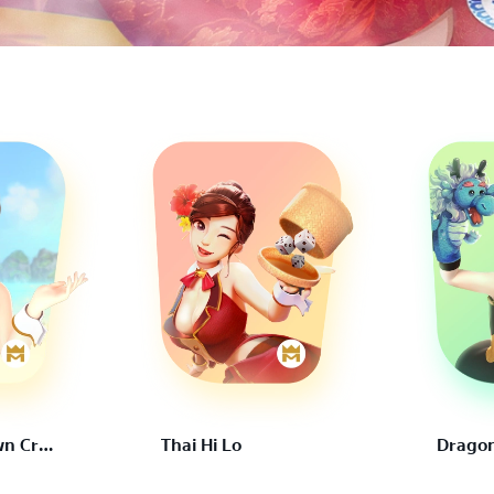
Thai Fish Prawn Crab
Thai Hi Lo
Dragon