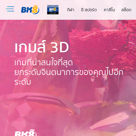
กีฬา
อี สปอร์ต
คาสิโน
สล็อต
เกมส์ 3D
เกมที่น่าสนใจที่สุด
ยกระดับจินตนาการของคุณไปอีก
ระดับ