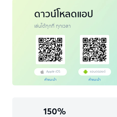
ดาวน์โหลดแอป
เล่นได้ทุกที่ ทุกเวลา
Apple iOS
แอนดรอยด์
คำแนะนำ
คำแนะนำ
150%