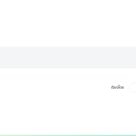
เรียงโดย