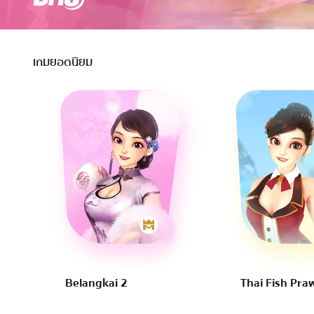
เกมยอดนิยม
Belangkai 2