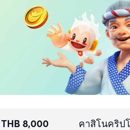
THB 8,000
คาสิโนคริปโ