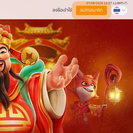
07/08/2026 12:37:13
(
GMT+7
)
ลงชื่อเข้าใช้
สมัครสมาชิก