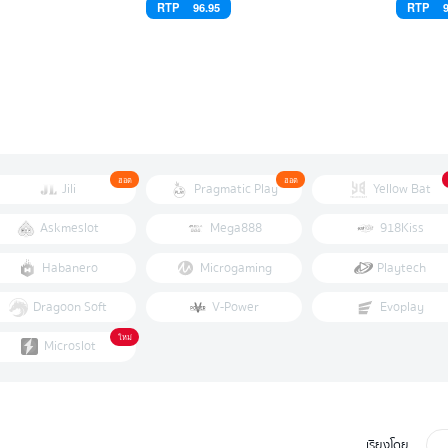
RTP
96.95
RTP
ฮอต
ฮอต
Jili
Pragmatic Play
Yellow Bat
Askmeslot
Mega888
918Kiss
Habanero
Microgaming
Playtech
Dragoon Soft
V-Power
Evoplay
ใหม่
Microslot
เรียงโดย