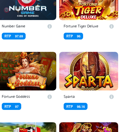
Number Game
Fortune Tiger Deluxe
RTP
97.69
RTP
96
Fortune Goddess
Sparta
RTP
97
RTP
98.16