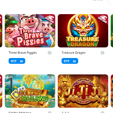
Three Brave Piggies
Treasure Dragon
RTP
96
RTP
96
Golden Mahjong
Ji Ji Ji