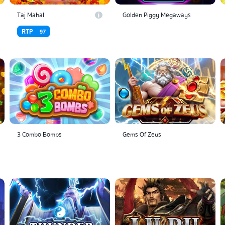
Taj Mahal
Golden Piggy Megaways
RTP
97
3 Combo Bombs
Gems Of Zeus