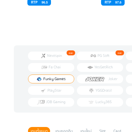
RTP
96.5
RTP
97.6
ฮอต
ฮอต
Nextspin
PG Soft
Fa Chai
YesGetRich
Funky Games
Joker
PlayStar
YGGDrasil
JDB Gaming
Lucky365
เกมทั้งหมด
เกมยอดฮิต
เกมใหม่
slot
card