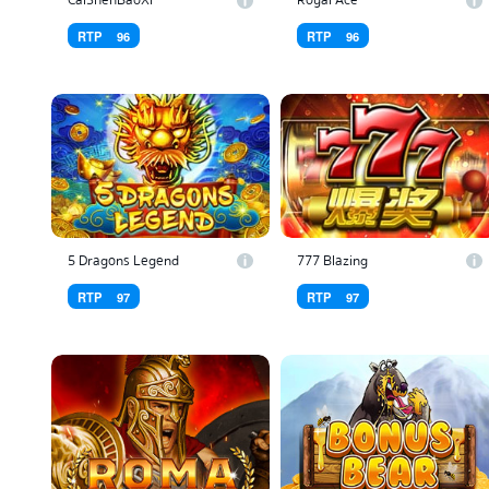
RTP
96
RTP
96
5 Dragons Legend
777 Blazing
RTP
97
RTP
97