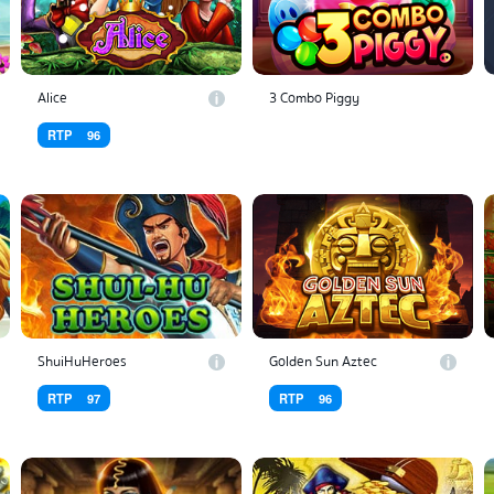
Alice
3 Combo Piggy
RTP
96
ShuiHuHeroes
Golden Sun Aztec
RTP
97
RTP
96