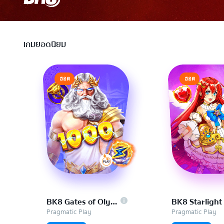
เกมยอดนิยม
ฮอต
ฮอต
BK8 Gates of Olympus 1000
Pragmatic Play
Pragmatic Play