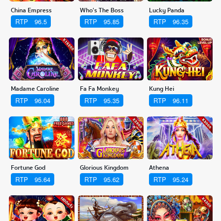
China Empress
Who's The Boss
Lucky Panda
RTP
96.5
RTP
95.85
RTP
96.35
Madame Caroline
Fa Fa Monkey
Kung Hei
RTP
96.04
RTP
95.35
RTP
96.11
Fortune God
Glorious Kingdom
Athena
RTP
95.64
RTP
95.62
RTP
95.24