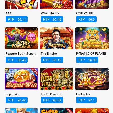
777
What The Fa
CYBERCUBE
RTP
96.11
RTP
96.49
RTP
96.9
Feature Buy・Super Powerful
The Empire
PYRAMID OF FLAMES
RTP
96.43
RTP
96.12
RTP
96.99
Super Win
Lucky Poker 2
Lucky Ace
RTP
96.42
RTP
96.59
RTP
97.1