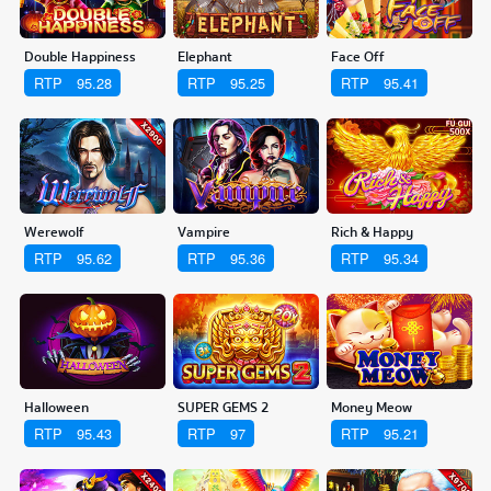
Double Happiness
Elephant
Face Off
RTP
95.28
RTP
95.25
RTP
95.41
Werewolf
Vampire
Rich & Happy
RTP
95.62
RTP
95.36
RTP
95.34
Halloween
SUPER GEMS 2
Money Meow
RTP
95.43
RTP
97
RTP
95.21