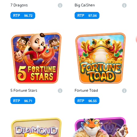
7 Dragons
Big CaiShen
RTP
96.72
RTP
97.04
5 Fortune Stars
Fortune Toad
RTP
96.71
RTP
96.55