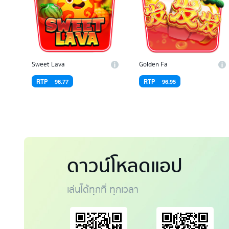
Sweet Lava
Golden Fa
RTP
96.77
RTP
96.95
ดาวน์โหลดแอป
เล่นได้ทุกที่ ทุกเวลา