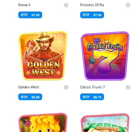
Roma II
Princess Of Ra
RTP
97.05
RTP
97.06
Golden West
Classic Fruits 7
RTP
96.99
RTP
96.74