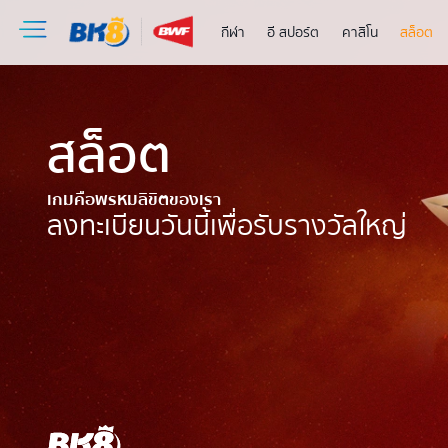
กีฬา
อี สปอร์ต
คาสิโน
สล็อต
สล็อต
เกมคือพรหมลิขิตของเรา
ลงทะเบียนวันนี้เพื่อรับรางวัลใหญ่