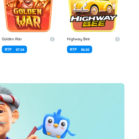
Golden War
Highway Bee
RTP
97.04
RTP
96.83