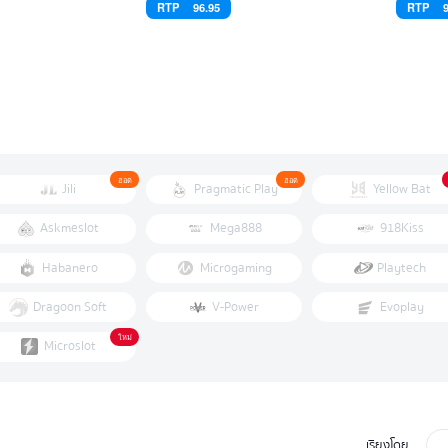
RTP
96.95
RTP
ฮอต
ฮอต
Jili
Pragmatic Play
Yellow Bat
Askmeslot
Mega888
918Kiss
Habanero
Microgaming
Playtech
Dragoon Soft
V-Power
Evoplay
ใหม่
Microslot
เรียงโดย