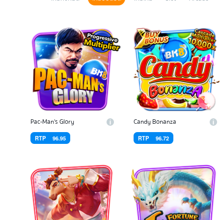
Pac-Man's Glory
Candy Bonanza
RTP
96.95
RTP
96.72