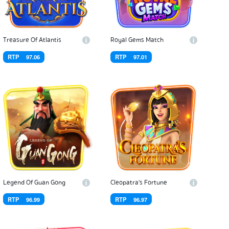
Treasure Of Atlantis
Royal Gems Match
RTP
97.06
RTP
97.01
Legend Of Guan Gong
Cleopatra's Fortune
RTP
96.99
RTP
96.97