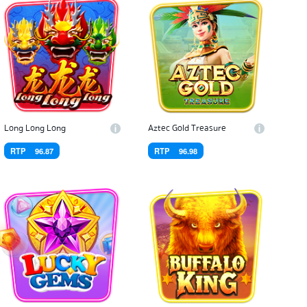
Long Long Long
Aztec Gold Treasure
RTP
96.87
RTP
96.98