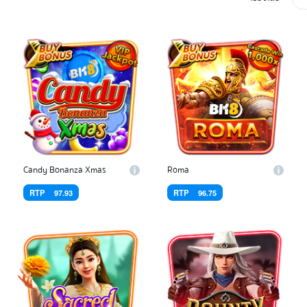
Candy Bonanza Xmas
Roma
RTP
97.93
RTP
96.75