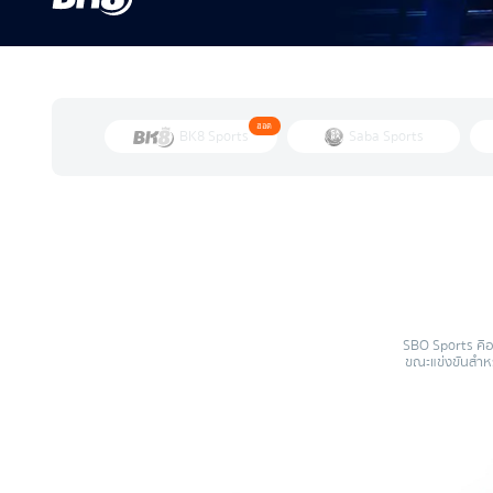
ฮอต
BK8 Sports
Saba Sports
SBO Sports คือ ผ
ขณะแข่งขันสำหร