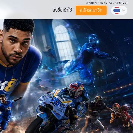
07/08/2026 09:24:41
(
GMT+7
)
ลงชื่อเข้าใช้
สมัครสมาชิก