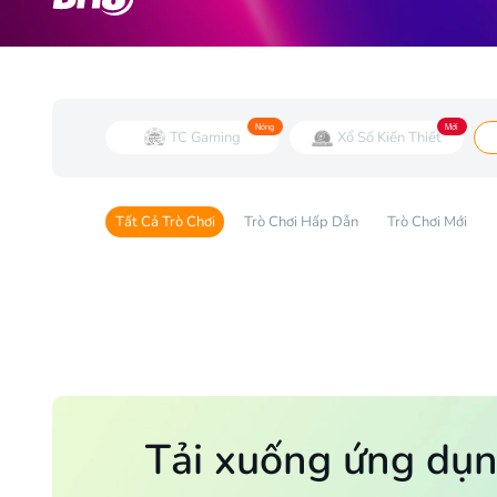
Nóng
Mới
TC Gaming
Xổ Số Kiến Thiết
Tất Cả Trò Chơi
Trò Chơi Hấp Dẫn
Trò Chơi Mới
Tải xuống ứng dụ