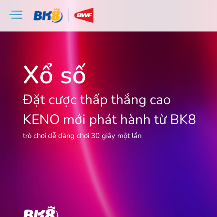
Xổ số
Đặt cược thấp thắng cao
KENO mới phát hành từ BK8
trò chơi dễ dàng chơi 30 giây một lần