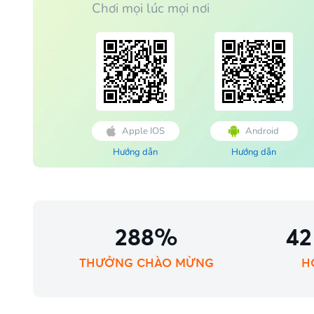
Chơi mọi lúc mọi nơi
Apple IOS
Android
Hướng dẫn
Hướng dẫn
288%
42
THƯỞNG CHÀO MỪNG
H