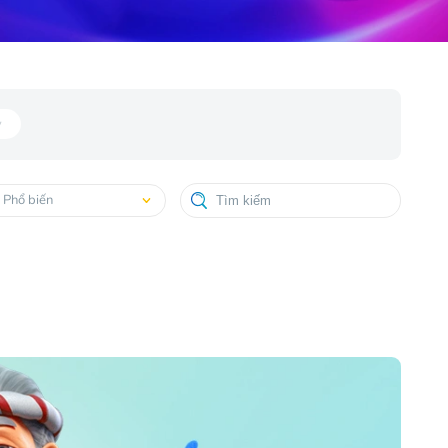
y
Phổ biến