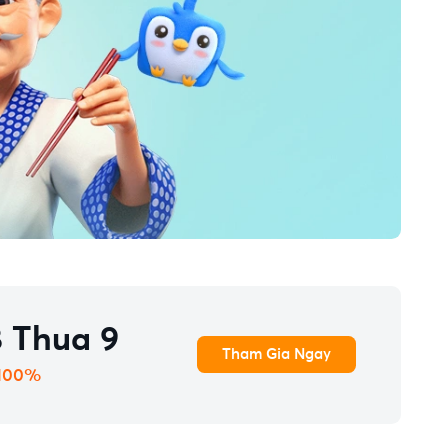
8 Thua 9
Tham Gia Ngay
 100%