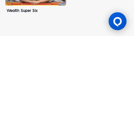
Wealth Super Six
游戏许可证
BK8 由 Mettlemind Tech Ltd.（注册号：15779）运营，注册地址
位于科摩罗联盟安茹安自治岛穆察穆都市Hamchako区。BK8持有
科摩罗联盟安茹安自治岛政府颁发的合法牌照（许可证号：ALSI-
202504032-FI2），并受其监管。BK8已通过全部监管合规审查，
获得法律授权可开展一切机会游戏与投注活动。