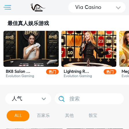
Via Casino
最佳真人娱乐游戏
热门
热门
BK8 Salon Prive Baccarat
Lightning Roulette
Meg
Evolution Gaming
Evolution Gaming
Evol
人气
ALL
百家乐
其他
骰宝