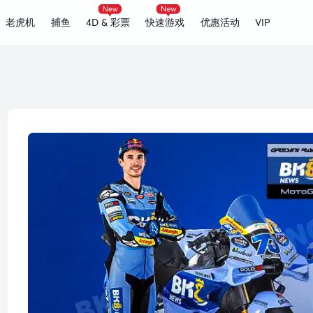
老虎机
捕鱼
4D & 彩票
快速游戏
优惠活动
VIP