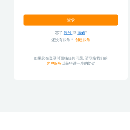
登录
忘了
账号
或
密码
?
还没有账号？
创建账号
如果您在登录时面临任何问题, 请联络我们的
客户服务
以获得进一步的协助