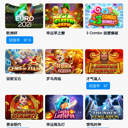
欧洲杯
幸运草之酿
3 Combo 甜蜜爆破
回报率
97.6
宙斯宝石
罗马再临
才气逼人
回报率
97
黄金朝代
幸运南瓜灯
雷电封神