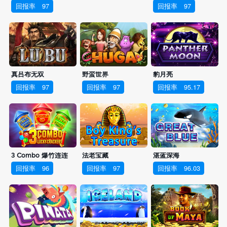
回报率
97
回报率
97
真吕布无双
野蛮世界
豹月亮
回报率
97
回报率
97
回报率
95.17
3 Combo 爆竹连连
法老宝藏
湛蓝深海
回报率
96
回报率
97
回报率
96.03