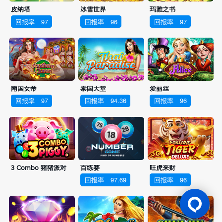
皮纳塔
冰雪世界
玛雅之书
回报率
97
回报率
96
回报率
97
南国女帝
泰国天堂
爱丽丝
回报率
97
回报率
94.36
回报率
96
3 Combo 猪猪派对
百练赛
旺虎来财
回报率
97.69
回报率
96