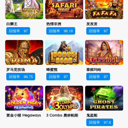
白狮王
热情非洲
发发发
回报率
97
回报率
96.16
回报率
97
罗马竞技场
蜂蜜熊
泰姬玛哈
回报率
96.75
回报率
97
回报率
97
黄金小猪 Megaways
3 Combo 奧林帕斯
鬼盗船
回报率
97.6