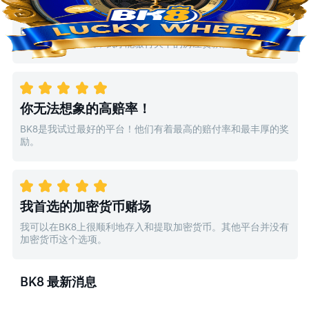
提款速度超快
BK8的提款速度超级快，我在15分钟内就成功提取奖金。多亏了
在BK8上赢到的钱，我才能缴付欠下的房屋贷款。
你无法想象的高赔率！
BK8是我试过最好的平台！他们有着最高的赔付率和最丰厚的奖
励。
我首选的加密货币赌场
我可以在BK8上很顺利地存入和提取加密货币。其他平台并没有
加密货币这个选项。
BK8 最新消息