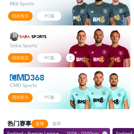
BK8 Sports
现在投注
PC版
Saba Sports
现在投注
PC版
CMD Sports
现在投注
PC版
热门赛事
足球
篮球
England - Premier League
21/08 - 07:00pm
England 