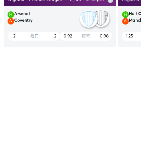
Arsenal
Hull C
H
H
Coventry
Manch
A
A
-2
盘口
2
0.92
赔率
0.96
1.25